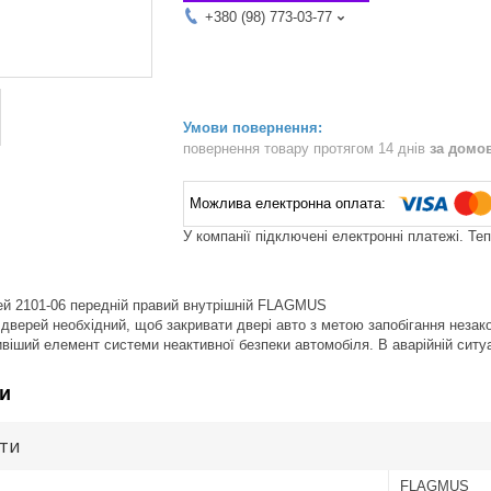
+380 (98) 773-03-77
повернення товару протягом 14 днів
за домо
У компанії підключені електронні платежі. Те
ей 2101-06 передній правий внутрішній FLAGMUS
дверей необхідний, щоб закривати двері авто з метою запобігання незак
віший елемент системи неактивної безпеки автомобіля. В аварійній ситуац
и
ути
FLAGMUS