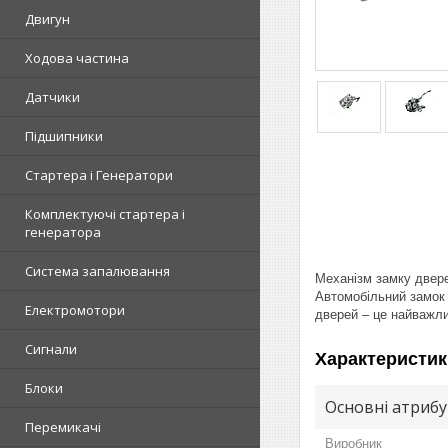
Двигун
Ходова частина
Датчики
Підшипники
Стартера і Генератори
Комплектуючі стартера і
генератора
Система запалювання
Механізм замку двер
Автомобільний замок 
Електромотори
дверей – це найважли
Сигнали
Характеристик
Блоки
Основні атриб
Перемикачі
Виробник