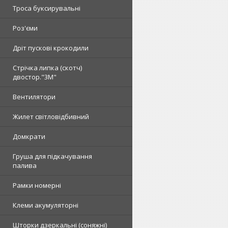
Троса буксирувальні
Роз'єми
Дріт пускові крокодили
Стрічка липка (скотч)
двостор."3М"
Вентилятори
Жилет світловідбивний
Домкрати
Груша для підкачування
палива
Рамки номерні
Клеми акумуляторні
Шторки дзеркальні (соняжні)