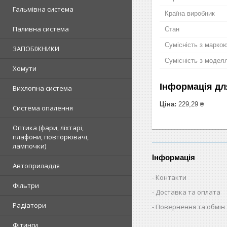
Гальмівна система
Країна виробник
Паливна система
Стан
Сумісність з марко
ЗАПОБІЖНИКИ
Сумісність з модел
Хомути
Інформація дл
Вихлопна система
Ціна:
229,29 ₴
Система опалення
Оптика (фари, ліхтарі,
плафони, повторювачі,
лампочки)
Інформація
Автоприладдя
Контакти
Фільтри
Доставка та оплата
Радіатори
Повернення та обмін
Фітинги