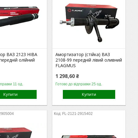
ор ВАЗ 2123 НІВА
Амортизатор (стійка) ВАЗ
ередній олійний
2108-99 передній лівий оливний
FLAGMUS
1 298,60 ₴
дправки 11 од.
Готово до відправки 25 од.
Купити
Купити
2905004
FL-2121-2915402