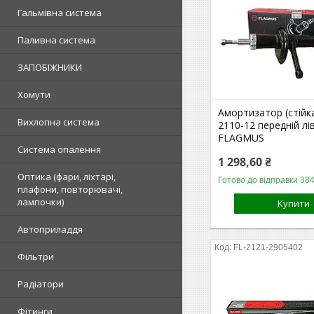
Гальмівна система
Паливна система
ЗАПОБІЖНИКИ
Хомути
Амортизатор (стійк
Вихлопна система
2110-12 передній лі
FLAGMUS
Система опалення
1 298,60 ₴
Оптика (фари, ліхтарі,
Готово до відправки 384
плафони, повторювачі,
лампочки)
Купити
Автоприладдя
FL-2121-2905402
Фільтри
Радіатори
Фітинги