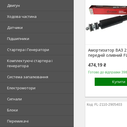
Двигун
Ходова частина
Датчики
Підшипники
Стартера і Генератори
Амортизатор ВАЗ 2
передній оливний 
Комплектуючі стартера і
474,19 ₴
генератора
Готово до відправки 398
Система запалювання
Купити
Електромотори
Сигнали
FL-2110-2905403
Блоки
Перемикачі