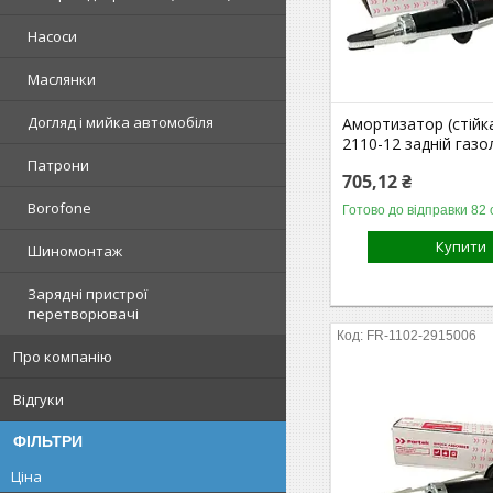
Насоси
Маслянки
Догляд і мийка автомобіля
Амортизатор (стійк
2110-12 задній газо
Патрони
705,12 ₴
Borofone
Готово до відправки 82 
Купити
Шиномонтаж
Зарядні пристрої
перетворювачі
FR-1102-2915006
Про компанію
Відгуки
ФІЛЬТРИ
Ціна