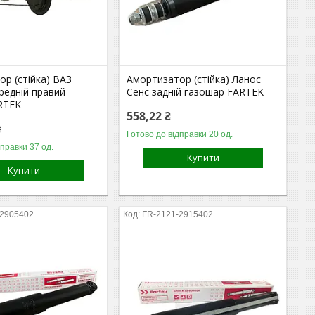
р (стійка) ВАЗ
Амортизатор (стійка) Ланос
редній правий
Сенс задній газошар FARTEK
ARTEK
558,22 ₴
₴
Готово до відправки 20 од.
дправки 37 од.
Купити
Купити
-2905402
FR-2121-2915402