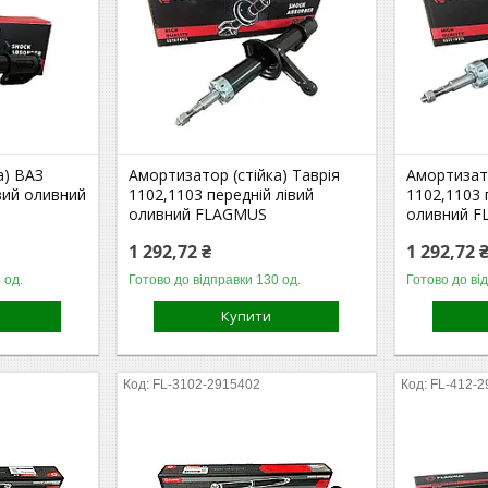
а) ВАЗ
Амортизатор (стійка) Таврія
Амортизато
вий оливний
1102,1103 передній лівий
1102,1103 
оливний FLAGMUS
оливний 
1 292,72 ₴
1 292,72 
 од.
Готово до відправки 130 од.
Готово до ві
Купити
FL-3102-2915402
FL-412-2