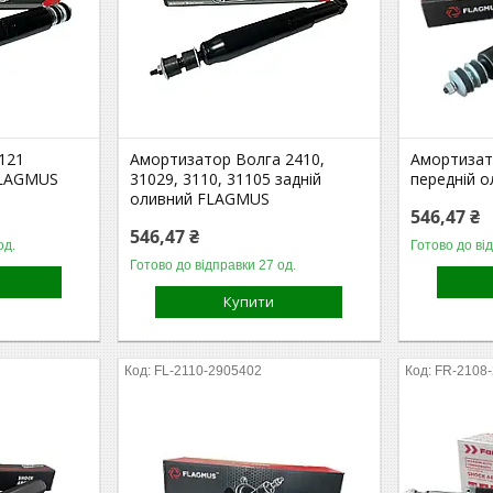
121
Амортизатор Волга 2410,
Амортизат
FLAGMUS
31029, 3110, 31105 задній
передній 
оливний FLAGMUS
546,47 ₴
546,47 ₴
од.
Готово до ві
Готово до відправки 27 од.
Купити
FL-2110-2905402
FR-2108