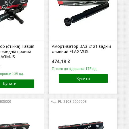
р (стійка) Таврія
Амортизатор ВАЗ 2121 задній
передній правий
оливний FLAGMUS
FLAGMUS
474,19 ₴
₴
Готово до відправки 175 од.
дправки 135 од.
Купити
Купити
905006
FL-2108-2905003