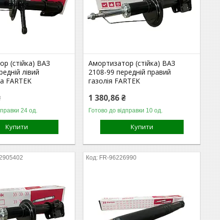
р (стійка) ВАЗ
Амортизатор (стійка) ВАЗ
редній лівий
2108-99 передній правий
а FARTEK
газолія FARTEK
₴
1 380,86 ₴
дправки 24 од.
Готово до відправки 10 од.
Купити
Купити
-2905402
FR-96226990