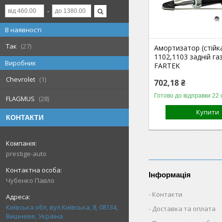
В наявності
Так
27
Амортизатор (стійка
1102,1103 задній га
Виробник
FARTEK
Chevrolet
1
702,18 ₴
Готово до відправки 22 
FLAGMUS
28
Купити
КОНТАКТИ
prestige-auto
Інформація
Чубенко Павло
Контакти
Київська обл, вул.Київська, 8, 08134,
Доставка та оплата
Вишневе, Україна