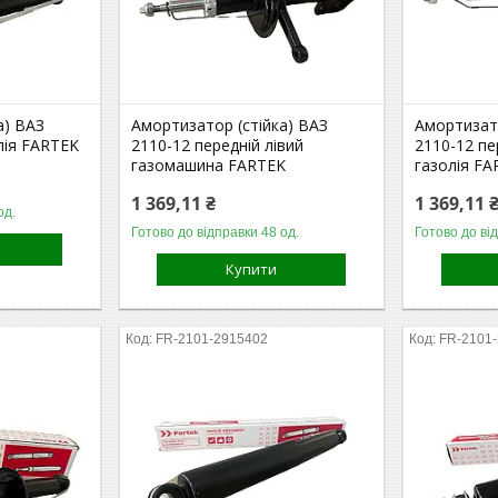
а) ВАЗ
Амортизатор (стійка) ВАЗ
Амортизато
лія FARTEK
2110-12 передній лівий
2110-12 пе
газомашина FARTEK
газолія F
1 369,11 ₴
1 369,11 
од.
Готово до відправки 48 од.
Готово до ві
Купити
FR-2101-2915402
FR-2101