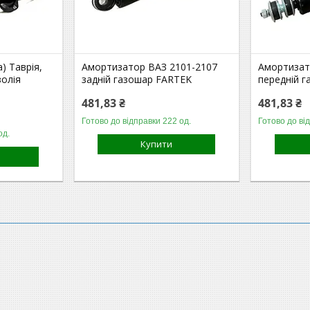
) Таврія,
Амортизатор ВАЗ 2101-2107
Амортизат
золія
задній газошар FARTEK
передній 
481,83 ₴
481,83 ₴
Готово до відправки 222 од.
Готово до ві
од.
Купити