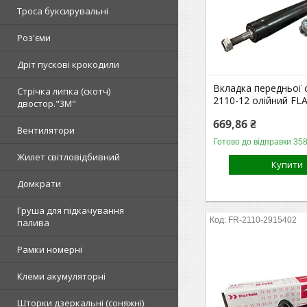
Троса буксирувальні
Роз'єми
Дріт пускові крокодили
Вкладка передньої 
Стрічка липка (скотч)
2110-12 олійний F
двостор."3М"
669,86 ₴
Вентилятори
Готово до відправки 358
Жилет світловідбивний
Купити
Домкрати
Груша для підкачування
FR-2110-2915402
палива
Рамки номерні
Клеми акумуляторні
Шторки дзеркальні (соняжні)