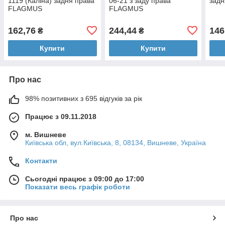
1119 (Каліна) задня права
06-21 з заду права
зад
FLAGMUS
FLAGMUS
162,76
244,44
146
₴
₴
Купити
Купити
Про нас
98% позитивних з 695 відгуків за рік
Працює з 09.11.2018
м. Вишневе
Київська обл, вул.Київська, 8, 08134, Вишневе, Україна
Контакти
Сьогодні працює з 09:00 до 17:00
Показати весь графік роботи
Про нас