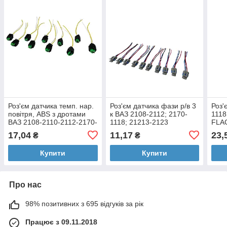
Роз'єм датчика темп. нар.
Роз'єм датчика фази р/в 3
Роз'
повітря, ABS з дротами
к ВАЗ 2108-2112; 2170-
1118
ВАЗ 2108-2110-2112-2170-
1118; 21213-2123
FLA
2123 FLAGMUS
FLAGMUS
17,04
11,17
23,
₴
₴
Купити
Купити
Про нас
98% позитивних з 695 відгуків за рік
Працює з 09.11.2018