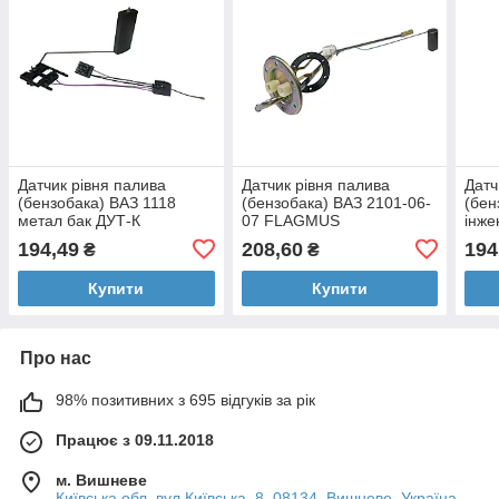
Датчик рівня палива
Датчик рівня палива
Датч
(бензобака) ВАЗ 1118
(бензобака) ВАЗ 2101-06-
(бен
метал бак ДУТ-К
07 FLAGMUS
інж
FLAGMUS
194,49
208,60
194
₴
₴
Купити
Купити
Про нас
98% позитивних з 695 відгуків за рік
Працює з 09.11.2018
м. Вишневе
Київська обл, вул.Київська, 8, 08134, Вишневе, Україна