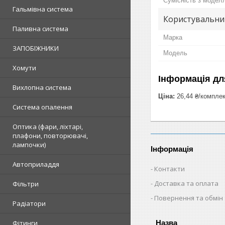
Сумісність з модел
Гальмівна система
Користувальни
Паливна система
Марка
ЗАПОБІЖНИКИ
Модель
Хомути
Інформація дл
Вихлопна система
Ціна:
26,44 ₴/компле
Система опалення
Оптика (фари, ліхтарі,
плафони, повторювачі,
лампочки)
Інформація
Автоприладдя
Контакти
Доставка та оплата
Фільтри
Повернення та обмін
Радіатори
Фітинги