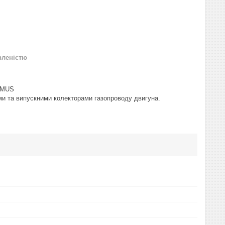
вленістю
AGMUS
ими та випускними колекторами газопроводу двигуна.