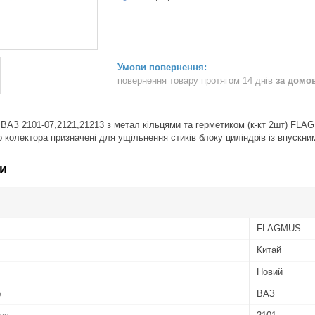
повернення товару протягом 14 днів
за домо
ВАЗ 2101-07,2121,21213 з метал кільцями та герметиком (к-кт 2шт) FL
 колектора призначені для ущільнення стиків блоку циліндрів із впускн
и
FLAGMUS
Китай
Новий
ю
ВАЗ