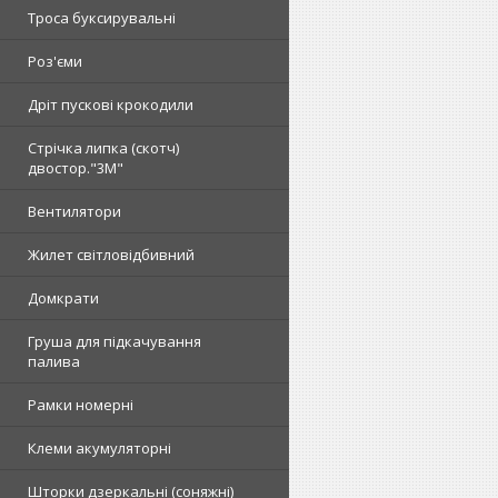
Троса буксирувальні
Роз'єми
Дріт пускові крокодили
Стрічка липка (скотч)
двостор."3М"
Вентилятори
Жилет світловідбивний
Домкрати
Груша для підкачування
палива
Рамки номерні
Клеми акумуляторні
Шторки дзеркальні (соняжні)