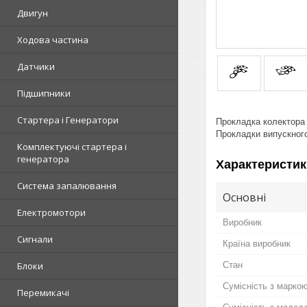
Двигун
Ходова частина
Датчики
Підшипники
Стартера і Генератори
Прокладка колектора 
Прокладки випускного
Комплектуючі стартера і
генератора
Характеристик
Система запалювання
Основні
Електромотори
Виробник
Сигнали
Країна виробник
Стан
Блоки
Сумісність з марко
Перемикачі