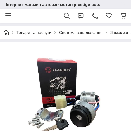
Інтернет-магазин автозапчастин prestige-auto
Товари та послуги
Система запалювання
Замок зап