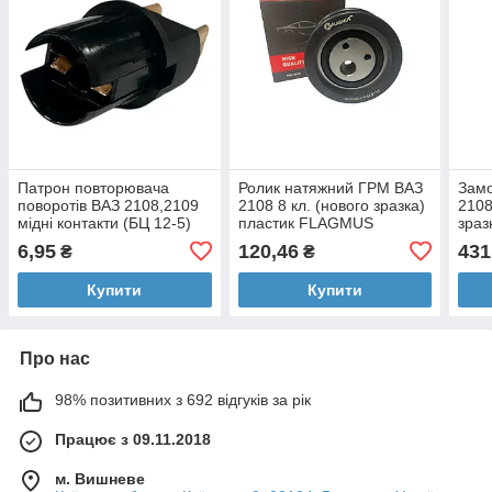
Патрон повторювача
Ролик натяжний ГРМ ВАЗ
Зам
поворотів ВАЗ 2108,2109
2108 8 кл. (нового зразка)
2108
мідні контакти (БЦ 12-5)
пластик FLAGMUS
зра
FLAGMUS
6,95
120,46
431
₴
₴
Купити
Купити
Про нас
98% позитивних з 692 відгуків за рік
Працює з 09.11.2018
м. Вишневе