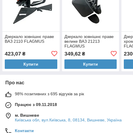
Дзеркало зовнішнє праве
Дзеркало зовнішнє праве
Дзер
ВАЗ 2110 FLAGMUS
велике ВАЗ 21213
хром
FLAGMUS
FLA
423,07
349,62
230
₴
₴
Купити
Купити
Про нас
98% позитивних з 695 відгуків за рік
Працює з 09.11.2018
м. Вишневе
Київська обл, вул.Київська, 8, 08134, Вишневе, Україна
Контакти