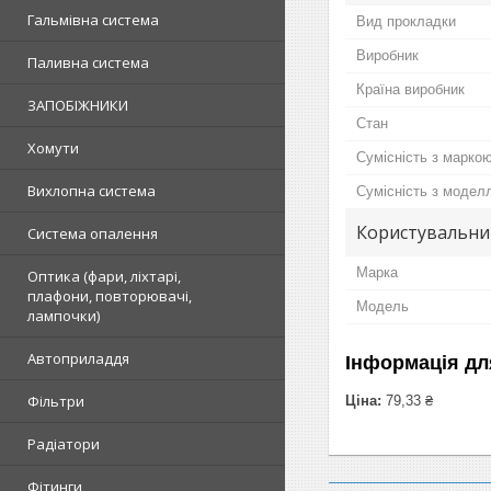
Гальмівна система
Вид прокладки
Виробник
Паливна система
Країна виробник
ЗАПОБІЖНИКИ
Стан
Хомути
Сумісність з марко
Вихлопна система
Сумісність з модел
Користувальни
Система опалення
Марка
Оптика (фари, ліхтарі,
плафони, повторювачі,
Модель
лампочки)
Автоприладдя
Інформація дл
Фільтри
Ціна:
79,33 ₴
Радіатори
Фітинги