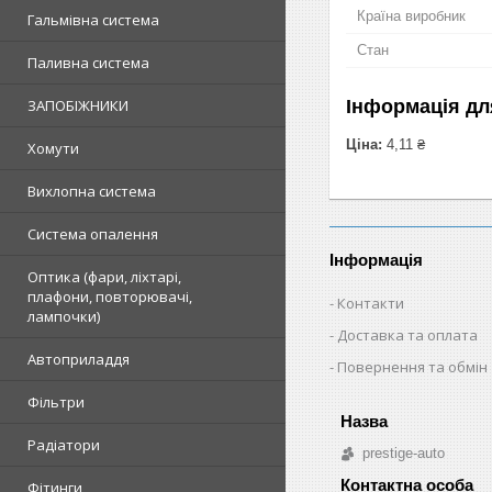
Країна виробник
Гальмівна система
Стан
Паливна система
Інформація дл
ЗАПОБІЖНИКИ
Ціна:
4,11 ₴
Хомути
Вихлопна система
Система опалення
Інформація
Оптика (фари, ліхтарі,
плафони, повторювачі,
Контакти
лампочки)
Доставка та оплата
Автоприладдя
Повернення та обмін
Фільтри
Радіатори
prestige-auto
Фітинги