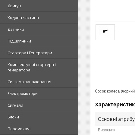
Двигун
Ходова частина
Датчики
Підшипники
Стартера і Генератори
Комплектуючі стартера і
генератора
Система запалювання
Сосок колеса (чорний
Електромотори
Характеристик
Сигнали
Блоки
Основні атриб
Перемикачі
Виробник