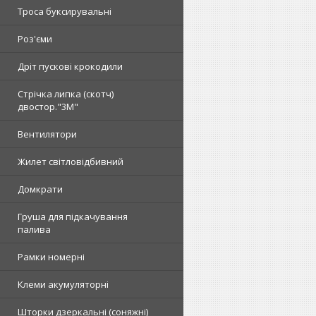
Троса буксирувальні
Роз'єми
Дріт пускові крокодили
Стрічка липка (скотч)
двостор."3М"
Вентилятори
Жилет світловідбивний
Домкрати
Груша для підкачування
палива
Рамки номерні
Клеми акумуляторні
Шторки дзеркальні (соняжні)