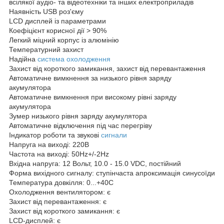
всілякої аудіо- та відеотехніки та інших електроприладів
Наявність USB роз'єму
LCD дисплей із параметрами
Коефіцієнт корисної дії > 90%
Легкий міцний корпус із алюмінію
Температурний захист
Надійна
система охолодження
Захист від короткого замикання, захист від перевантаження
Автоматичне вимкнення за низького рівня заряду
акумулятора
Автоматичне вимкнення при високому рівні заряду
акумулятора
Зумер низького рівня заряду акумулятора
Автоматичне відключення під час перегріву
Індикатор роботи та звукові
сигнали
Напруга на виході: 220В
Частота на виході: 50Hz+/-2Hz
Вхідна напруга: 12 Вольт, 10.0 - 15.0 VDC, постійний
Форма вихідного сигналу: ступінчаста апроксимація синусоїди
Температура довкілля: 0...+40С
Охолодження вентилятором: є
Захист від перевантаження: є
Захист від короткого замикання: є
LCD-дисплей: є