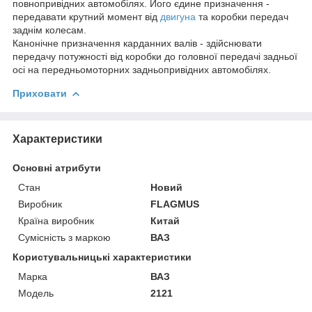
повнопривідних автомобілях. Його єдине призначення -
передавати крутний момент від
двигуна
та коробки передач
заднім колесам.
Канонічне призначення карданних валів - здійснювати
передачу потужності від коробки до головної передачі задньої
осі на передньомоторних задньопривідних автомобілях.
Приховати
Характеристики
Основні атрибути
Стан
Новий
Виробник
FLAGMUS
Країна виробник
Китай
Сумісність з маркою
ВАЗ
Користувальницькі характеристики
Марка
ВАЗ
Модель
2121