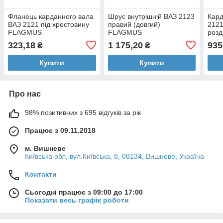
Фланець карданного вала
Шрус внутрішній ВАЗ 2123
Кард
ВАЗ 2121 під хрестовину
правий (довгий)
2121
FLAGMUS
FLAGMUS
розд
гол
323,18
1 175,20
935
₴
₴
Купити
Купити
Про нас
98% позитивних з 695 відгуків за рік
Працює з 09.11.2018
м. Вишневе
Київська обл, вул.Київська, 8, 08134, Вишневе, Україна
Контакти
Сьогодні працює з 09:00 до 17:00
Показати весь графік роботи