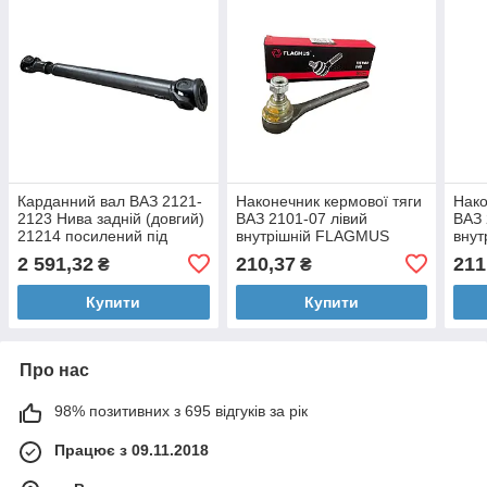
Карданний вал ВАЗ 2121-
Наконечник кермової тяги
Нако
2123 Нива задній (довгий)
ВАЗ 2101-07 лівий
ВАЗ 
21214 посилений під
внутрішній FLAGMUS
вну
хрестовину FLAGMUS
2 591,32
210,37
211
₴
₴
Купити
Купити
Про нас
98% позитивних з 695 відгуків за рік
Працює з 09.11.2018