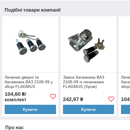
Подібні товари компанії
Личинки дверні та
Замок багажника ВАЗ
Личи
багажника ВАЗ 2108-99 у
2108-09 із личинками
бага
зборі FLAGMUS
FLAGMUS (Хром)
збо
104,60
₴/
242,97
104
₴
комплект
Купити
Купити
Про нас