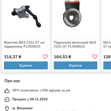
Маятник ВАЗ 2101-07 на
Підшипник витискний ВАЗ
Мото
підшипнику FLAGMUS
2101-07 FLAGMUS
07 
314,37
164,53
126
₴
₴
Купити
Купити
Про нас
98% позитивних з 696 відгуків за рік
Працює з 09.11.2018
м. Вишневе