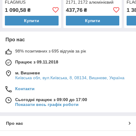
FLAGMUS
2171, 2172 алюмінієвий
FLA
FLAGMUS новач.обр.після
1 090,58
437,76
1 3
₴
₴
2003г
Купити
Купити
Про нас
98% позитивних з 695 відгуків за рік
Працює з 09.11.2018
м. Вишневе
Київська обл, вул.Київська, 8, 08134, Вишневе, Україна
Контакти
Сьогодні працює з 09:00 до 17:00
Показати весь графік роботи
Про нас