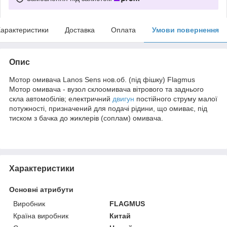
арактеристики
Доставка
Оплата
Умови повернення
Опис
Мотор омивача Lanos Sens нов.об. (під фішку) Flagmus
Мотор омивача - вузол склоомивача вітрового та заднього
скла автомобілів; електричний
двигун
постійного струму малої
потужності, призначений для подачі рідини, що омиває, під
тиском з бачка до жиклерів (соплам) омивача.
Характеристики
Основні атрибути
Виробник
FLAGMUS
Країна виробник
Китай