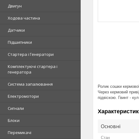
Двигун
Ходова частина
Датчики
Підшипники
Стартера і Генератори
Комплектуючі стартера і
генератора
Система запалювання
Ролик сошки кермової
Через кермовий приві
Електромотори
підвіскою. Гвинт - к
Сигнали
Характеристик
Блоки
Основні
Перемикачі
Стан