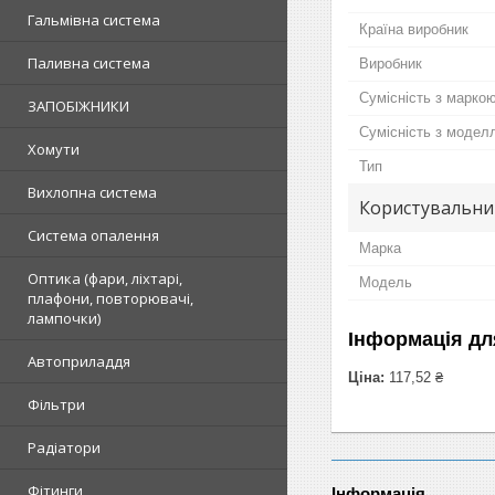
Гальмівна система
Країна виробник
Паливна система
Виробник
Сумісність з марко
ЗАПОБІЖНИКИ
Сумісність з модел
Хомути
Тип
Вихлопна система
Користувальни
Система опалення
Марка
Оптика (фари, ліхтарі,
Модель
плафони, повторювачі,
лампочки)
Інформація дл
Автоприладдя
Ціна:
117,52 ₴
Фільтри
Радіатори
Фітинги
Інформація