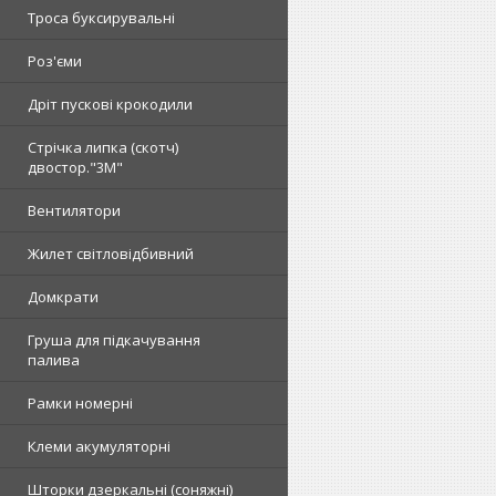
Троса буксирувальні
Роз'єми
Дріт пускові крокодили
Стрічка липка (скотч)
двостор."3М"
Вентилятори
Жилет світловідбивний
Домкрати
Груша для підкачування
палива
Рамки номерні
Клеми акумуляторні
Шторки дзеркальні (соняжні)