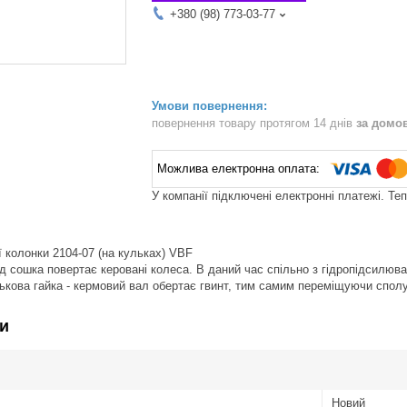
+380 (98) 773-03-77
повернення товару протягом 14 днів
за домо
У компанії підключені електронні платежі. Те
 колонки 2104-07 (на кульках) VBF
д сошка повертає керовані колеса. В даний час спільно з гідропідсилю
улькова гайка - кермовий вал обертає гвинт, тим самим переміщуючи сполу
и
Новий