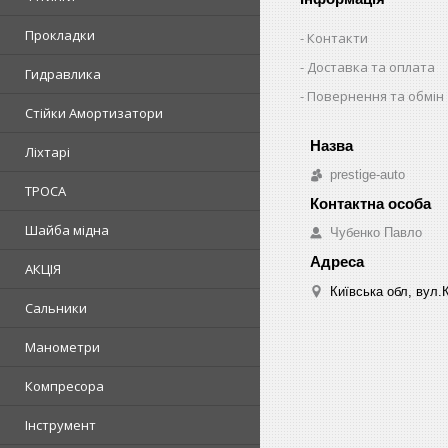
Прокладки
Контакти
Доставка та оплата
Гидравлика
Повернення та обмін
Стійки Амортизатори
Ліхтарі
prestige-auto
ТРОСА
Шайба мідна
Чубенко Павло
АКЦІЯ
Київська обл, вул.
Сальники
Манометри
Компресора
Інструмент