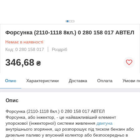
Форсунка (2110-1118 8кл.) 0 280 158 017 АВТЕЛ
Немає в наявності
Код: 0 280 158 017
Роздріб
346,68
₴
Опис
Характеристики
Доставка
Оплата
Умови п
Опис
Форсунка (2110-1118 8кл.) 0 280 158 017 АВТЕЛ
Форсунка, або інжектор, - це найважливіший елемент
упорскової (інжекторної) системи живлення
двигуна
внутрішнього згоряння, що розпорошує під тиском бензин або
дизельне паливо у впускний колектор або безпосередньо в