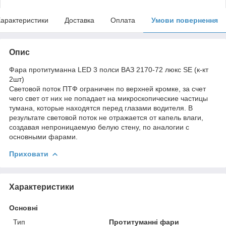
арактеристики
Доставка
Оплата
Умови повернення
Опис
Фара протитуманна LED 3 полси ВАЗ 2170-72 люкс SE (к-кт
2шт)
Световой поток ПТФ ограничен по верхней кромке, за счет
чего свет от них не попадает на микроскопические частицы
тумана, которые находятся перед глазами водителя. В
результате световой поток не отражается от капель влаги,
создавая непроницаемую белую стену, по аналогии с
основными фарами.
Приховати
Характеристики
Основні
Тип
Протитуманні фари