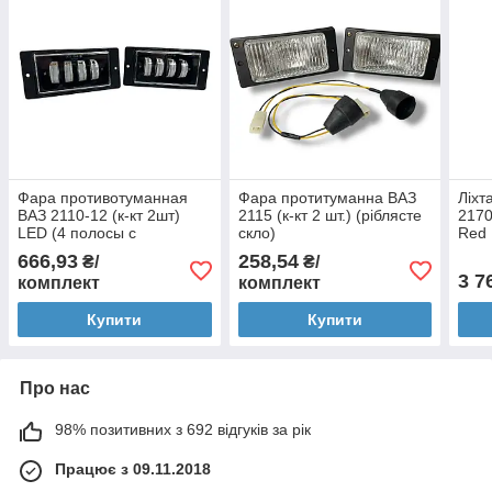
Фара противотуманная
Фара протитуманна ВАЗ
Ліхт
ВАЗ 2110-12 (к-кт 2шт)
2115 (к-кт 2 шт.) (ріблясте
2170
LED (4 полосы с
скло)
Red
радиатором метал)
666,93
258,54
₴/
₴/
FLAGMUS
3 7
комплект
комплект
Купити
Купити
Про нас
98% позитивних з 692 відгуків за рік
Працює з 09.11.2018