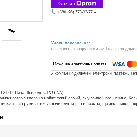
Купити з
+380 (98) 773-03-77
повернення товару протягом 14 днів
за домо
У компанії підключені електронні платежі. Те
З 21214 Нива Шевроле СТ/О (INA)
компенсаторів клапанів майже такий самий, як у звичайного шприца. Коли
зтискається пружина, висуваючи плунжер, а в простір, що звільнився, ч
и