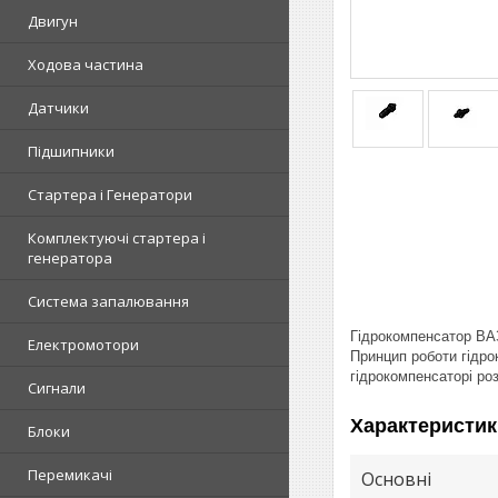
Двигун
Ходова частина
Датчики
Підшипники
Стартера і Генератори
Комплектуючі стартера і
генератора
Система запалювання
Гідрокомпенсатор ВА
Електромотори
Принцип роботи гідро
гідрокомпенсаторі ро
Сигнали
Характеристик
Блоки
Перемикачі
Основні