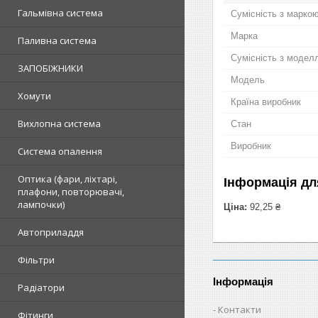
Гальмівна система
Сумісність з марко
Марка
Паливна система
Сумісність з модел
ЗАПОБІЖНИКИ
Модель
Хомути
Країна виробник
Вихлопна система
Стан
Виробник
Система опалення
Оптика (фари, ліхтарі,
Інформація дл
плафони, повторювачі,
лампочки)
Ціна:
92,25 ₴
Автоприладдя
Фільтри
Інформація
Радіатори
Контакти
Фітинги