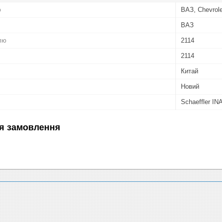
ю
ВАЗ, Chevrole
ВАЗ
лю
2114
2114
Китай
Новий
Schaeffler IN
я замовлення