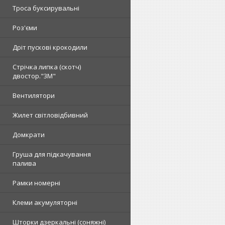
Троса буксирувальні
Роз'єми
Дріт пускові крокодили
Стрічка липка (скотч)
двостор."3М"
Вентилятори
Жилет світловідбивний
Домкрати
Груша для підкачування
палива
Рамки номерні
Клеми акумуляторні
Шторки дзеркальні (соняжні)