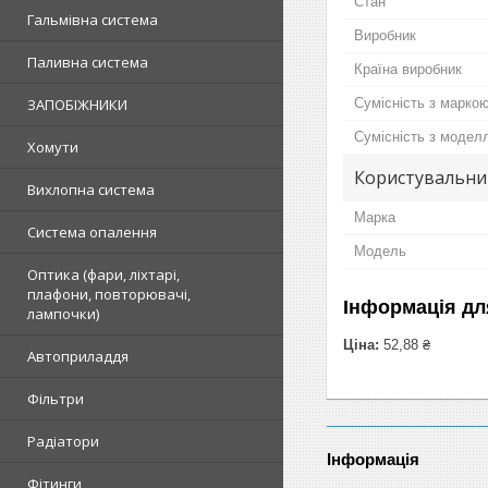
Стан
Гальмівна система
Виробник
Паливна система
Країна виробник
Сумісність з марко
ЗАПОБІЖНИКИ
Сумісність з модел
Хомути
Користувальни
Вихлопна система
Марка
Система опалення
Модель
Оптика (фари, ліхтарі,
плафони, повторювачі,
Інформація дл
лампочки)
Ціна:
52,88 ₴
Автоприладдя
Фільтри
Радіатори
Інформація
Фітинги