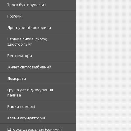
Троса буксирувальні
Роз'єми
Дріт пускові крокодили
Стрічка липка (скотч)
двостор."3М"
Вентилятори
Жилет світловідбивний
Домкрати
Груша для підкачування
палива
Рамки номерні
Клеми акумуляторні
Шторки дзеркальні (соняжні)