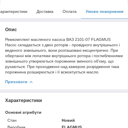
арактеристики
Доставка
Оплата
Умови повернення
Опис
Ремкомплект масляного насоса ВАЗ 2101-07 FLAGMUS
Насос складається з двох роторів - провідного внутрішнього і
веденого зовнішнього, вони розташовані ексцентрично. При
обертанні між лопатями внутрішнього ротора і поглибленнями
зовнішнього утворюються порожнини змінного об'єму, що
рухаються. При проходженні над камерою розрідження така
порожнина розширюється і її всмоктується масло.
Приховати
Характеристики
Основні атрибути
Стан
Новий
Виробник
FLAGMUS