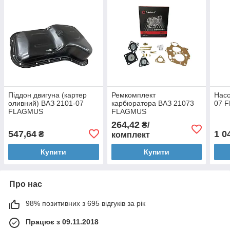
Піддон двигуна (картер
Ремкомплект
Насо
оливний) ВАЗ 2101-07
карбюратора ВАЗ 21073
07 
FLAGMUS
FLAGMUS
264,42
₴/
547,64
1 0
₴
комплект
Купити
Купити
Про нас
98% позитивних з 695 відгуків за рік
Працює з 09.11.2018