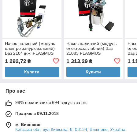
Насос паливний (модуль
Насос паливний (модуль
Насо
електро занурювальний)
електрозаглибний) Ваз
елек
Ваз 2104 інж. FLAGMUS
21083 FLAGMUS
Ваз 
1 292,72
1 313,29
1 1
₴
₴
Купити
Купити
Про нас
98% позитивних з 694 відгуків за рік
Працює з 09.11.2018
м. Вишневе
Київська обл, вул.Київська, 8, 08134, Вишневе, Україна