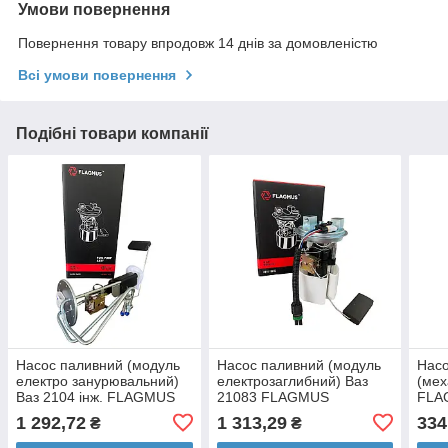
Умови повернення
Повернення товару впродовж 14 днів за домовленістю
Всі умови повернення
Подібні товари компанії
Насос паливний (модуль
Насос паливний (модуль
Насо
електро занурювальний)
електрозаглибний) Ваз
(мех
Ваз 2104 інж. FLAGMUS
21083 FLAGMUS
FLA
1 292,72
1 313,29
334
₴
₴