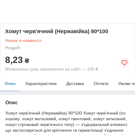
Хомут черв'ячний (Нержавійка) 80*100
Немає в наявності
Роздріб
8,23
₴
Мінімальна сума замовлення на сайті — 100 ₴
Опис
Характеристики
Доставка
Оплата
Умови п
Опис
Хомут черв'ячний (Нержавійка) 80*100 Хомут черв'ячний (по
іншому: хомут металевий, хомут гвинтовий, хомут затискний,
хомут стрічковий черв'ячного типу) — з'єднувальний елемент,
що застосовується для кріплення та герметизації з'єднання