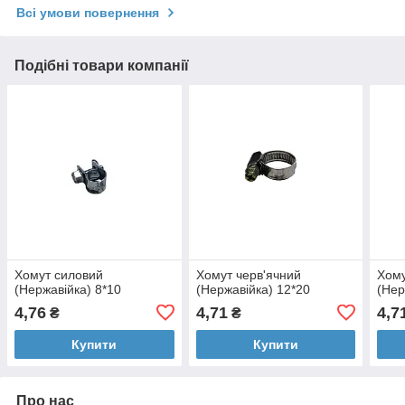
Всі умови повернення
Подібні товари компанії
Хомут силовий
Хомут черв'ячний
Хому
(Нержавійка) 8*10
(Нержавійка) 12*20
(Нер
4,76
4,71
4,7
₴
₴
Купити
Купити
Про нас